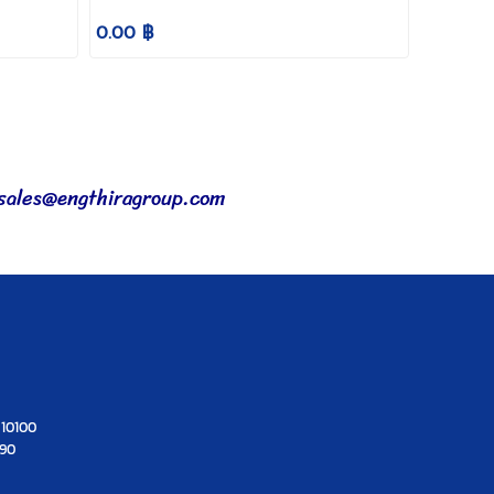
0.00 ฿
sales@engthiragroup.com
 10100
290