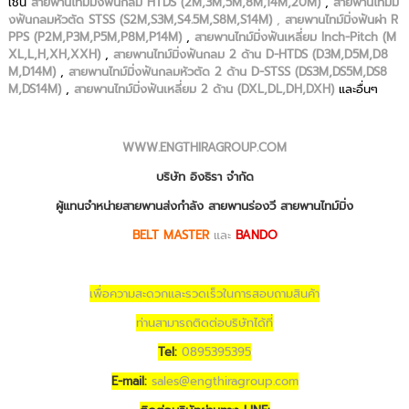
เช่น
สายพานไทม์มิ่งฟันกลม HTDS (2M,3M,5M,8M,14M,20M)
,
สายพานไทม์มิ่
งฟันกลมหัวตัด STSS (S2M,S3M,S4.5M,S8M,S14M)
,
สายพานไทม์มิ่งฟันผ่า R
PPS (P2M,P3M,P5M,P8M,P14M)
,
สายพานไทม์มิ่งฟันเหลี่ยม Inch-Pitch (M
XL,L,H,XH,XXH)
,
สายพานไทม์มิ่งฟันกลม 2 ด้าน D-HTDS (D3M,D5M,D8
M,D14M)
,
สายพานไทม์มิ่งฟันกลมหัวตัด 2 ด้าน D-STSS (DS3M,DS5M,DS8
M,DS14M)
,
สายพานไทม์มิ่งฟันเหลี่ยม 2 ด้าน (DXL,DL,DH,DXH)
และอื่นๆ
WWW.ENGTHIRAGROUP.COM
บริษัท อิงธิรา จำกัด
ผู้แทนจำหน่ายสายพานส่งกำลัง สายพานร่องวี สายพานไทม์มิ่ง
BELT MASTER
และ
BANDO
เพื่อความสะดวกและรวดเร็วในการสอบถามสินค้า
ท่านสามารถติดต่อบริษัทได้ที่
Tel:
0895395395
E-mail:
sales@engthiragroup.com