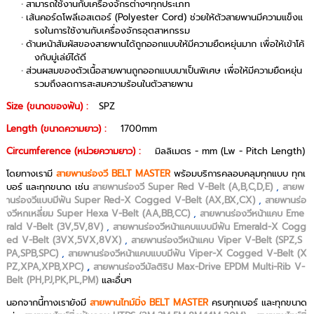
สามารถใช้งานกับเครื่องจักรต่างๆทุกประเภท
เส้นคอร์ดโพลีเอสเตอร์ (Polyester Cord) ช่วยให้ตัวสายพานมีความแข็งแ
รงในการใช้งานกับเครื่องจักรอุตสาหกรรม
ด้านหน้าสัมผัสของสายพานได้ถูกออกแบบให้มีความยืดหยุ่นมาก เพื่อให้เข้าโค้
งกับมู่เล่ย์ได้ดี
ส่วนผสมของตัวเนื้อสายพานถูกออกแบบมาเป็นพิเศษ เพื่อให้มีความยืดหยุ่น
รวมถึงลดการสะสมความร้อนในตัวสายพาน
Size (ขนาดของฟัน) :
SPZ
Length (ขนาดความยาว) :
1700mm
Circumference (หน่วยความยาว) :
มิลลิเมตร - mm (Lw - Pitch Length)
โดยทางเรามี
สายพานร่องวี BELT MASTER
พร้อมบริการคลอบคลุมทุกแบบ ทุกเ
บอร์ และทุกขนาด เช่น
สายพานร่องวี Super Red V-Belt (A,B,C,D,E)
,
สายพ
านร่องวีแบบมีฟัน Super Red-X Cogged V-Belt (AX,BX,CX)
,
สายพานร่อ
งวีหกเหลี่ยม Super Hexa V-Belt (AA,BB,CC)
,
สายพานร่องวีหน้าแคบ Eme
rald V-Belt (3V,5V,8V)
,
สายพานร่องวีหน้าแคบแบบมีฟัน Emerald-X Cogg
ed V-Belt (3VX,5VX,8VX)
,
สายพานร่องวีหน้าแคบ Viper V-Belt (SPZ,S
PA,SPB,SPC)
,
สายพานร่องวีหน้าแคบแบบมีฟัน Viper-X Cogged V-Belt (X
PZ,XPA,XPB,XPC)
,
สายพานร่องวีมัลติริป Max-Drive EPDM Multi-Rib V-
Belt (PH,PJ,PK,PL,PM)
และอื่นๆ
นอกจากนี้ทางเรายังมี
สายพานไทม์มิ่ง BELT MASTER
ครบทุกเบอร์ และทุกขนาด